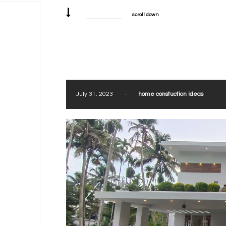
scroll down
July 31, 2023
-
home constuction ideas