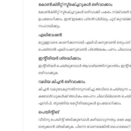
കോൺക്രീറ്റ് സ്ട്രക്ച്ചറുകൾ ഒഴിവാക്കാം
കോൺക്രീറ്റ് സ്ട്രക്ച്ചറുകൾ ഒഴിവാക്കി പകരം സ്‌ക്വയ
ഉപയോഗിക്കാം. ഇത് ഇക്കോ ഫ്രൻഡ്‌ലിയും ചൂട് കുറയ്ക്
സഹായിക്കും.
എലിവേഷൻ
മറ്റുള്ളവരെ കാണിക്കാനായി എലിവിഷനുവേണ്ടി ഒരുപാട് പണ
ചെയ്‌താൽ എലിവഷനുവേണ്ടി പ്രത്യേകം പണം ചിലവാക്കുന
ഇന്റീരിയർ ശ്രദ്ധിക്കാം
ഇന്റീരിയർ ചെയ്യുമ്പോൾ ആവശ്യത്തിനുമാത്രം ഇന്റീരി
ഒഴിവാക്കുക.
വലിയ കിച്ചൻ ഒഴിവാക്കാം
കിച്ചൻ വലുതാകുന്നതിനനുസരിച്ചു അവിടെ ചെയ്യുന്ന
കബോർഡുകൾക്ക് അധികം പൈസ ചിലവില്ലാതെ ചെയ്യാനാ
എസിപി, തുടങ്ങിയ മെറ്റീരിയലുകൾ ഉപയോഗിക്കാം.
പെയിന്റിങ്
വീടിനു പെയിന്റ് അടിക്കുമ്പോൾ കഴിയാവുന്നതും ഒരേ ക
ഒതുക്കാൻ ശ്രമിക്കുക. പിന്നെ വേണമെങ്കിൽ ഹൈലൈറ് 