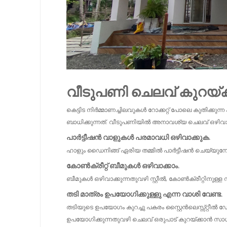
വീടുപണി ചെലവ് കുറയ്ക
കെട്ടിട നിർമ്മാണച്ചിലവുകൾ റോക്കറ്റ് പോലെ കുതിക്ക
ബാധിക്കുന്നത്. വീടുപണിയിൽ അനാവശ്യ ചെലവ് ഒഴിവാക്ക
പാർട്ടീഷൻ വാളുകൾ പരമാവധി ഒഴിവാക്കുക.
ഹാളും ഡൈനിങ്ങ് ഏരിയ തമ്മിൽ പാർട്ടീഷൻ ചെയ്യുമ്
കോൺക്രീറ്റ് ബീമുകൾ ഒഴിവാക്കാം.
ബീമുകൾ ഒഴിവാക്കുന്നതുവഴി സ്റ്റീൽ, കോൺക്രീറ്റിനുള്ള 
തടി മാത്രം ഉപയോഗിക്കുള്ളു എന്ന വാശി വേണ്ട.
തടിയുടെ ഉപയോഗം കുറച്ചു പകരം സ്റ്റൈൻലെസ്സ്റ്റീൽ
ഉപയോഗിക്കുന്നതുവഴി ചെലവ് ഒരുപാട് കുറയ്ക്കാൻ സാധി