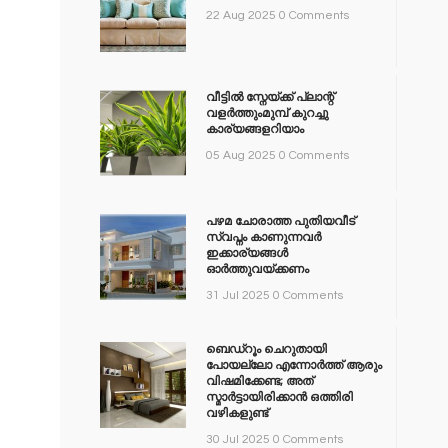
22 Aug 2025
0 Comments
വീട്ടിൽ സ്നേയ്ക്ക് പ്ലാന്റ്
വളർത്തുംമുമ്പ് കുറച്ചു
കാര്യങ്ങളറിയാം
05 Aug 2025
0 Comments
പഴമ ചോരാത്ത പുതിയവീട്
സ്വപ്നം കാണുന്നവർ
ഇക്കാര്യങ്ങൾ
ഓർത്തുവയ്ക്കണം
31 Jul 2025
0 Comments
ബെഡ്‌റൂം ചെറുതായി
പോയല്ലോ എന്നോർത്ത് ആരും
വിഷമിക്കേണ്ട; അത്
സ്മാർട്ടായിരിക്കാൻ ഒത്തിരി
വഴികളുണ്ട്
30 Jul 2025
0 Comments