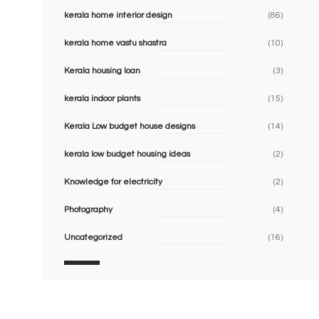
kerala home interior design
(86)
kerala home vastu shastra
(10)
Kerala housing loan
(3)
kerala indoor plants
(15)
Kerala Low budget house designs
(14)
kerala low budget housing ideas
(2)
Knowledge for electricity
(2)
Photography
(4)
Uncategorized
(16)