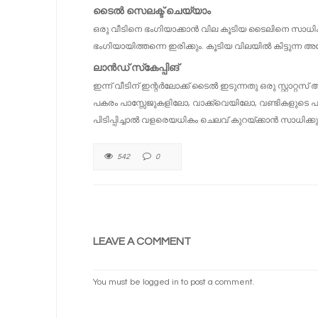
ടൈൽ സെലക്ട് ചെയ്യാം
ഒരു വീടിനെ ഭംഗിയാക്കാൻ വില കൂടിയ ടൈലിനെ സാധിക്കു
ഭംഗിയായിത്തന്നെ ഇരിക്കും. കൂടിയ വിലയിൽ കിട്ടുന
ലാൻഡ്‌ സ്‌കേപ്പിങ്
ഇന്ന് വീടിന് ഇന്റർലോക്ക് ടൈൽ ഇടുന്നതു ഒരു സ്റ്റാറ
പകരം പാസ്സേജുകളിലോ, വാക്ക്വെയിലോ, വണ്ടികളുടെ പാത
പിടിപ്പിച്ചാൽ വളരെയധികം ചെലവ് കുറയ്ക്കാൻ സാധിക്കു
542
0
LEAVE A COMMENT
You must be
logged in
to post a comment.