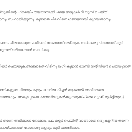
ർ ട്യൂബിന്റെ ഫ്രെയിം തയ്യാറാക്കി പഴയ ഓടുകൾ റീ യൂസ് ചെയ്ത്
കാനും സഹായിക്കുന്നു. കൂടാതെ ചിലവിനെ ഗണ്യമായി കുറയ്ക്കാനും
ം ചിലവാക്കുന്ന പരിപാടി വേണ്ടാന്ന് വയ്ക്കുക. നല്ല ഒരു പ്ലാനോട് കൂടി
്നത് ഒഴിവാക്കാൻ സാധിക്കും.
യർ ചെയ്യുക.അല്ലാതെ വീടിനു ഭംഗി കൂട്ടാൻ വേണ്ടി ഇന്റീരിയർ ചെയ്യുന്നത്
 പണികളുടെ ചിലവും കൂടും. ചെറിയ കിച്ചൻ ആണേൽ അവിടത്തെ
കും. അതുപ്പോലെ കബോർഡുകൾക്കു നമുക്ക് പ്ലൈവുഡ്, മുൾട്ടിവുഡ്,
ളർ തന്നെ അടിക്കാൻ നോക്കാം. പല കളർ പെയിന്റ് വാങ്ങാതെ ഒരു കളറിൽ തന്നെ
ചെയ്യാനായി വേറൊരു കളറും കൂടി വാങ്ങിക്കാം.