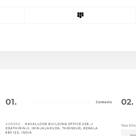
01.
02.
Contacts
ADRESS :
KAVALLOOR BUILDING OFFICE 258-J
Your Ema
EDATHIRINJI, IRINJALAKUDA, THRISSUR, KERALA
680122, INDIA