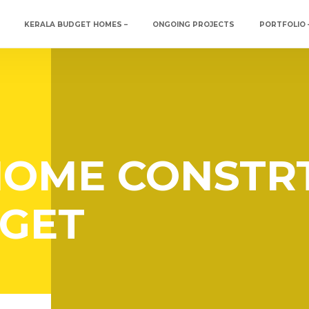
Social media & sharing icons powered by
UltimatelySocial
KERALA BUDGET HOMES –
ONGOING PROJECTS
PORTFOLIO 
HOME CONSTR
GET