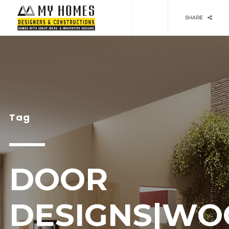
Social media & sharing icons powered by
UltimatelySocial
SHARE
Tag
DOOR
DESIGNS|W