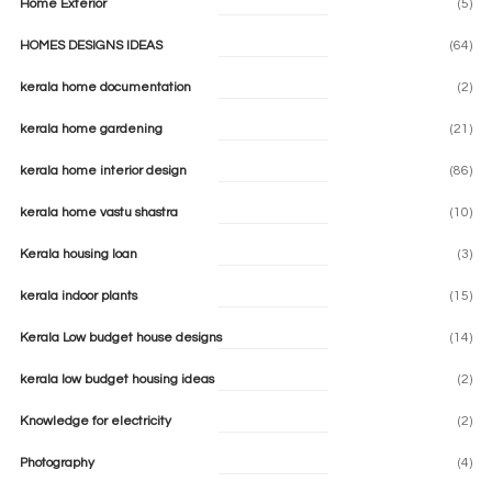
Home Exterior
(5)
HOMES DESIGNS IDEAS
(64)
kerala home documentation
(2)
kerala home gardening
(21)
kerala home interior design
(86)
kerala home vastu shastra
(10)
Kerala housing loan
(3)
kerala indoor plants
(15)
Kerala Low budget house designs
(14)
kerala low budget housing ideas
(2)
Knowledge for electricity
(2)
Photography
(4)